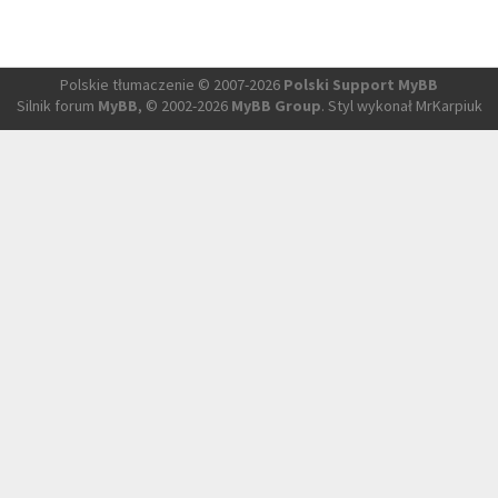
Polskie tłumaczenie © 2007-2026
Polski Support MyBB
Silnik forum
MyBB
, © 2002-2026
MyBB Group
. Styl wykonał MrKarpiuk