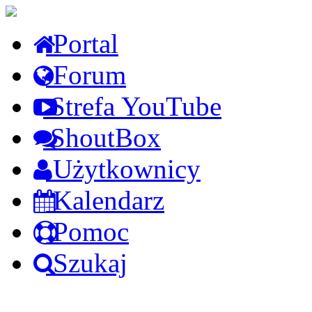
Portal
Forum
Strefa YouTube
ShoutBox
Użytkownicy
Kalendarz
Pomoc
Szukaj