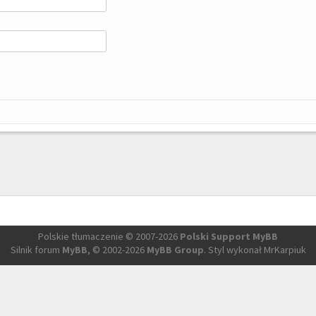
Polskie tłumaczenie © 2007-2026
Polski Support MyBB
Silnik forum
MyBB
, © 2002-2026
MyBB Group
. Styl wykonał MrKarpiuk