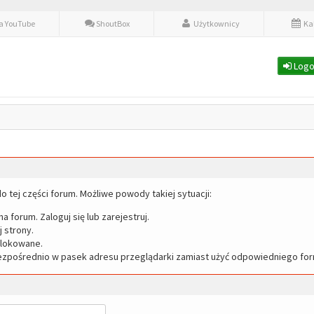
fa YouTube
ShoutBox
Użytkownicy
Ka
Logo
o tej części forum. Możliwe powody takiej sytuacji:
a forum. Zaloguj się lub zarejestruj.
 strony.
blokowane.
ezpośrednio w pasek adresu przeglądarki zamiast użyć odpowiedniego for