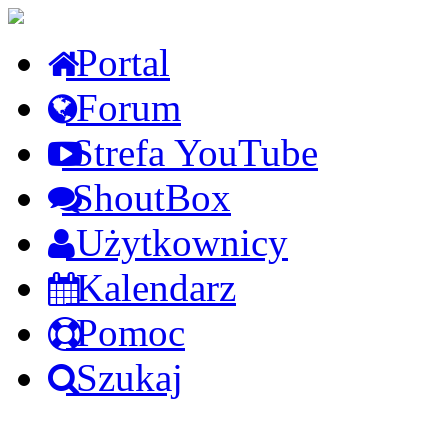
Portal
Forum
Strefa YouTube
ShoutBox
Użytkownicy
Kalendarz
Pomoc
Szukaj