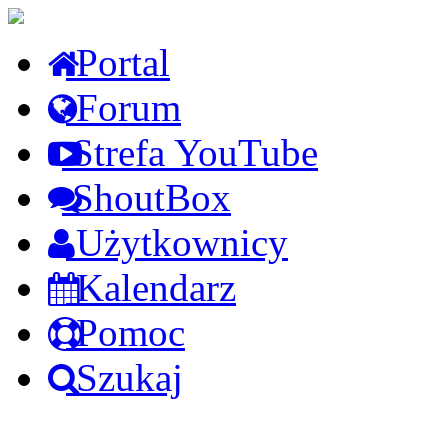
Portal
Forum
Strefa YouTube
ShoutBox
Użytkownicy
Kalendarz
Pomoc
Szukaj