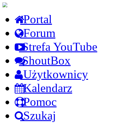
Portal
Forum
Strefa YouTube
ShoutBox
Użytkownicy
Kalendarz
Pomoc
Szukaj