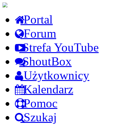
Portal
Forum
Strefa YouTube
ShoutBox
Użytkownicy
Kalendarz
Pomoc
Szukaj