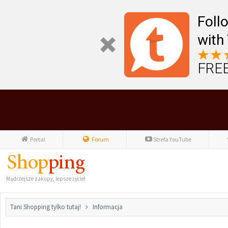
Foll
with
FREE
Portal
Forum
Strefa YouTube
Mądrzejsze zakupy, lepsze życie!
Tani Shopping tylko tutaj!
Informacja