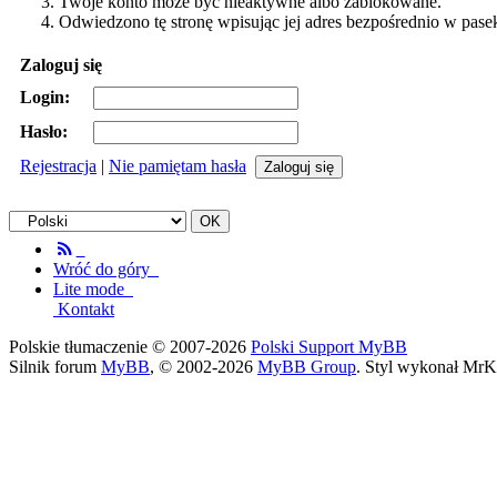
Twoje konto może być nieaktywne albo zablokowane.
Odwiedzono tę stronę wpisując jej adres bezpośrednio w pase
Zaloguj się
Login:
Hasło:
Rejestracja
|
Nie pamiętam hasła
Wróć do góry
Lite mode
Kontakt
Polskie tłumaczenie © 2007-2026
Polski Support MyBB
Silnik forum
MyBB
, © 2002-2026
MyBB Group
. Styl wykonał MrK