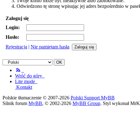
Twoje konto może być nieaktywne albo zablokowane.
Odwiedzono tę stronę wpisując jej adres bezpośrednio w pase
Zaloguj się
Login:
Hasło:
Rejestracja
|
Nie pamiętam hasła
Wróć do góry
Lite mode
Kontakt
Polskie tłumaczenie © 2007-2026
Polski Support MyBB
Silnik forum
MyBB
, © 2002-2026
MyBB Group
. Styl wykonał MrK