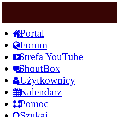
Portal
Forum
Strefa YouTube
ShoutBox
Użytkownicy
Kalendarz
Pomoc
Szukaj