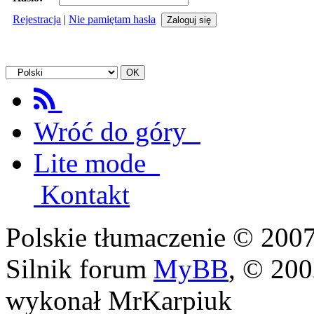
Rejestracja
|
Nie pamiętam hasła
Wróć do góry
Lite mode
Kontakt
Polskie tłumaczenie © 20
Silnik forum
MyBB
, © 20
wykonał MrKarpiuk