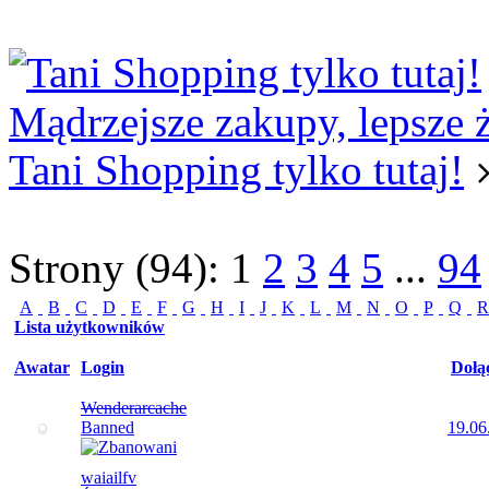
Logowanie
Logowanie Facebook
Rejestracja
Mądrzejsze zakupy, lepsze 
Tani Shopping tylko tutaj!
Strony (94):
1
2
3
4
5
...
94
A
B
C
D
E
F
G
H
I
J
K
L
M
N
O
P
Q
R
Lista użytkowników
Awatar
Login
Dołą
Wenderarcache
Banned
19.06
waiailfv