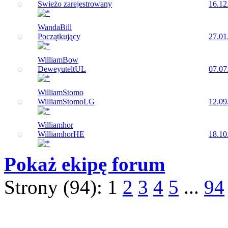
Świeżo zarejestrowany
16.12
WandaBill
Początkujący
27.01
WilliamBow
DeweyuteltUL
07.07
WilliamStomo
WilliamStomoLG
12.09
Williamhor
WilliamhorHE
18.10
Pokaż ekipę forum
Strony (94):
1
2
3
4
5
...
94