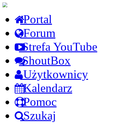
Portal
Forum
Strefa YouTube
ShoutBox
Użytkownicy
Kalendarz
Pomoc
Szukaj