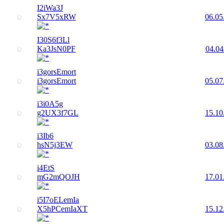
I2iWa3J
Sx7V5xRW
06.05
I30S6f3Ll
Ka3JsN0PF
04.04
i3gorsEmort
i3gorsEmort
05.07
i3i0A5g
g2UX3f7GL
15.10
i3Ib6
hsN5j3EW
03.08
i4EtS
mG2mQOJH
17.01
i5I7oELemIa
X5hPCemIaXT
15.12