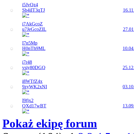
i5JvQz4
Sb4iIT3qTJ
16.11
i7AkGcoZ
u7JeGcoZIL
27.01
I7n5Mp
H0nTh9ML
10.04
i7r48
vsiy80DGQ
25.12
i8WTfZ4x
9zyWK2xNI
03.10
I9fjx2
QXd17wBT
13.09
Pokaż ekipę forum