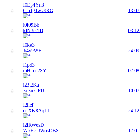
I0Ep4Yn8
Cta1g1wv9RG
13.07
i0I09Bb
kfN3c7ID
03.12
I0kg3
Ji4y9WE
24.09
I1pd3
mH1ce2SY
07.08
i23t2Ka
3x3n7aFU
10.07
I2hef
o1XK8AqLI
24.12
i2IRWosD
W5H2rJWosDBS
17.01