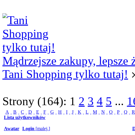
Logowanie
Logowanie Facebook
Rejestracja
Mądrzejsze zakupy, lepsze 
Tani Shopping tylko tutaj!
Strony (164):
1
2
3
4
5
...
1
A
B
C
D
E
F
G
H
I
J
K
L
M
N
O
P
Q
R
Lista użytkowników
Awatar
Login
[
malej.
]
D