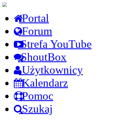
Portal
Forum
Strefa YouTube
ShoutBox
Użytkownicy
Kalendarz
Pomoc
Szukaj