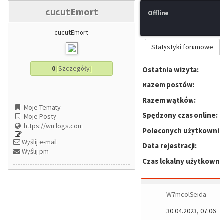
cucutEmort
Offline
cucutEmort
Statystyki forumowe
0
[
Szczegóły
]
Ostatnia wizyta:
Razem postów:
Razem wątków:
Moje Tematy
Spędzony czas online:
Moje Posty
https://wmlogs.com
Poleconych użytkowni
Wyślij e-mail
Data rejestracji:
Wyślij pm
Czas lokalny użytkown
W7mcolSeida
30.04.2023, 07:06