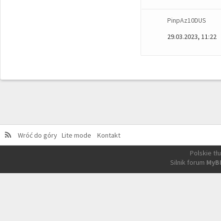
PinpAz10DUS
29.03.2023, 11:22
Wróć do góry
Lite mode
Kontakt
Polskie t
Silnik forum
MyB