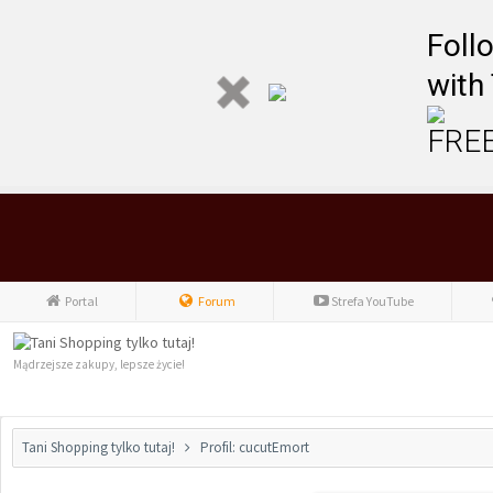
Foll
with
FREE
Portal
Forum
Strefa YouTube
Mądrzejsze zakupy, lepsze życie!
Tani Shopping tylko tutaj!
Profil: cucutEmort