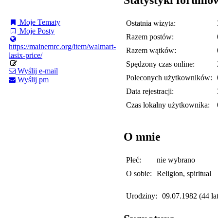
Moje Tematy
Ostatnia wizyta:
Moje Posty
Razem postów:
https://mainemrc.org/item/walmart-
Razem wątków:
lasix-price/
Spędzony czas online:
Wyślij e-mail
Poleconych użytkowników:
Wyślij pm
Data rejestracji:
Czas lokalny użytkownika:
O mnie
Płeć:
nie wybrano
O sobie:
Religion, spiritual
Urodziny:
09.07.1982 (44 lat