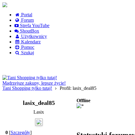
Portal
Forum
Strefa YouTube
ShoutBox
Użytkownicy
Kalendarz
Pomoc
Szukaj
Logowanie
Logowanie Facebook
Rejestracja
Mądrzejsze zakupy, lepsze życie!
Tani Shopping tylko tutaj!
Profil: lasix_deal85
Offline
lasix_deal85
Lasix
0
[
Szczegóły
]
Statystyki forumo