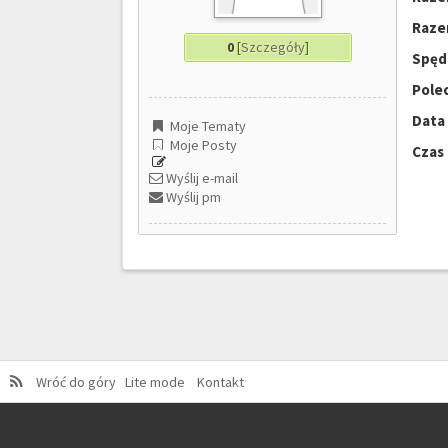
Raze
0
[
Szczegóły
]
Spęd
Pole
Data 
Moje Tematy
Moje Posty
Czas
Wyślij e-mail
Wyślij pm
Wróć do góry
Lite mode
Kontakt