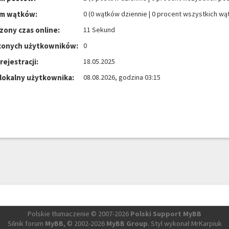
m wątków:
0 (0 wątków dziennie | 0 procent wszystkich w
zony czas online:
11 Sekund
conych użytkowników:
0
rejestracji:
18.05.2025
 lokalny użytkownika:
08.08.2026, godzina 03:15
Polskie tłumaczenie © 2007-2026
Polski Support MyBB
Silnik forum
MyBB
, © 2002-2026
MyBB Group
. Styl wykonał MrKarpiuk