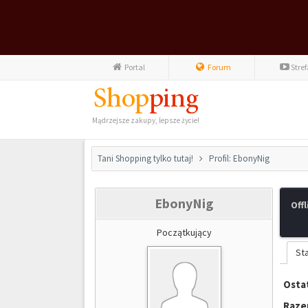
Portal
Forum
Stre
Mądrzejsze zakupy, lepsze życie!
Tani Shopping tylko tutaj!
Profil: EbonyNig
EbonyNig
Offl
Początkujący
St
Ostat
Raze