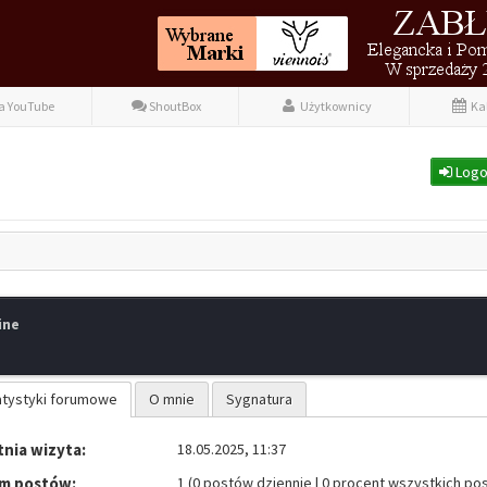
fa YouTube
ShoutBox
Użytkownicy
Ka
Logo
ine
atystyki forumowe
O mnie
Sygnatura
nia wizyta:
18.05.2025, 11:37
m postów:
1 (0 postów dziennie | 0 procent wszystkich po