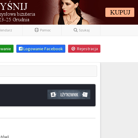
lendarz
Pomoc
Szukaj
wanie
Logowanie Facebook
Rejestracja
stów)