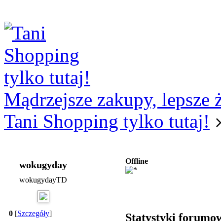
Logowanie
Logowanie Facebook
Rejestracja
Mądrzejsze zakupy, lepsze 
Tani Shopping tylko tutaj!
Offline
wokugyday
wokugydayTD
0
[
Szczegóły
]
Statystyki forumo