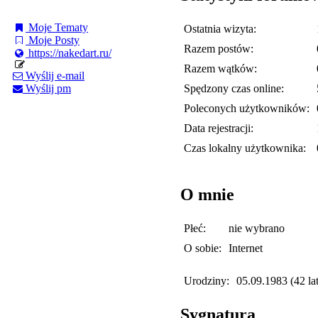
Moje Tematy
Ostatnia wizyta:
Moje Posty
Razem postów:
https://nakedart.ru/
Razem wątków:
Wyślij e-mail
Spędzony czas online:
Wyślij pm
Poleconych użytkowników:
Data rejestracji:
Czas lokalny użytkownika:
O mnie
Płeć:
nie wybrano
O sobie:
Internet
Urodziny:
05.09.1983 (42 lat
Sygnatura