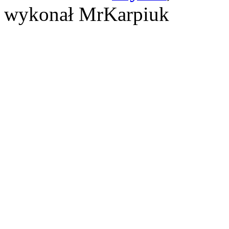
wykonał MrKarpiuk