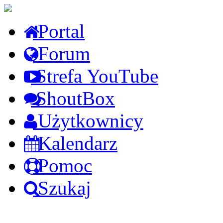
Portal
Forum
Strefa YouTube
ShoutBox
Użytkownicy
Kalendarz
Pomoc
Szukaj