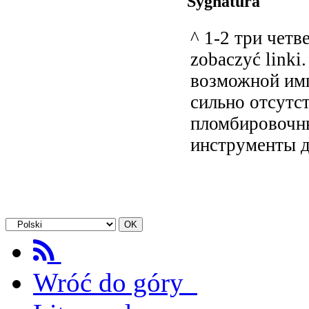
Sygnatura
^ 1-2 три четв
zobaczyć linki
возможной имп
сильно отсутс
пломбировочн
инструменты д
Wróć do góry