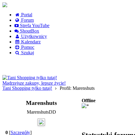
Portal
Forum
Strefa YouTube
ShoutBox
Użytkownicy
Kalendarz
Pomoc
Szukaj
Logowanie
Logowanie Facebook
Rejestracja
Mądrzejsze zakupy, lepsze życie!
Tani Shopping tylko tutaj!
Profil: Marenshuts
Offline
Marenshuts
MarenshutsDD
0
[
Szczegóły
]
Statystyki foru