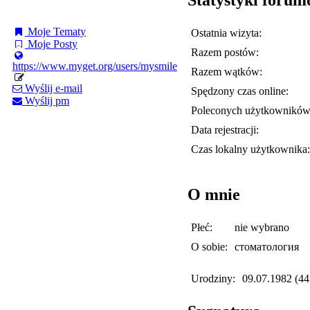
Moje Tematy
Ostatnia wizyta:
Moje Posty
Razem postów:
https://www.myget.org/users/mysmile
Razem wątków:
Wyślij e-mail
Spędzony czas online:
Wyślij pm
Poleconych użytkowników
Data rejestracji:
Czas lokalny użytkownika:
O mnie
Płeć:
nie wybrano
O sobie:
стоматология
Urodziny:
09.07.1982 (44 