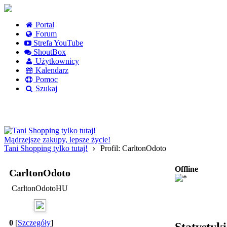
Portal
Forum
Strefa YouTube
ShoutBox
Użytkownicy
Kalendarz
Pomoc
Szukaj
Logowanie
Logowanie Facebook
Rejestracja
Mądrzejsze zakupy, lepsze życie!
Tani Shopping tylko tutaj!
Profil: CarltonOdoto
Offline
CarltonOdoto
CarltonOdotoHU
0
[
Szczegóły
]
Statystyk