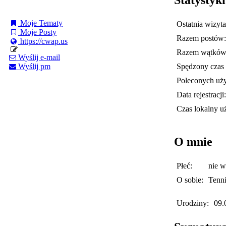
Moje Tematy
Ostatnia wizyta
Moje Posty
Razem postów:
https://cwap.us
Razem wątków
Wyślij e-mail
Spędzony czas 
Wyślij pm
Poleconych uż
Data rejestracji:
Czas lokalny u
O mnie
Płeć:
nie 
O sobie:
Tenni
Urodziny:
09.