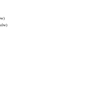
ów)
tków)