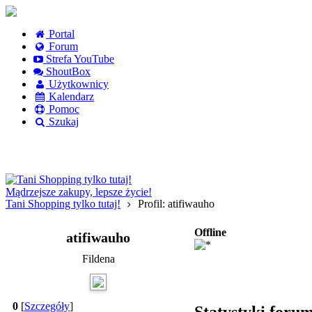
Portal
Forum
Strefa YouTube
ShoutBox
Użytkownicy
Kalendarz
Pomoc
Szukaj
Logowanie
Logowanie Facebook
Rejestracja
Mądrzejsze zakupy, lepsze życie!
Tani Shopping tylko tutaj!
Profil: atifiwauho
Offline
atifiwauho
Fildena
0
[
Szczegóły
]
Statystyki foru