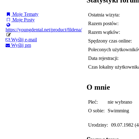
Moje Tematy
Ostatnia wizyta:
Moje Posty
Razem postów:
https://youngdental.net/product/fildena/
Razem wątków:
Wyślij e-mail
Spędzony czas online:
Wyślij pm
Poleconych użytkownikó
Data rejestracji:
Czas lokalny użytkownik
O mnie
Płeć:
nie wybrano
O sobie:
Swimming
Urodziny:
09.07.1982 (44