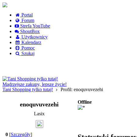
Portal
Forum
Strefa YouTube
ShoutBox
Użytkownicy
Kalendarz
Pomoc
Szukaj
Logowanie
Logowanie Facebook
Rejestracja
Mądrzejsze zakupy, lepsze życie!
Tani Shopping tylko tutaj!
Profil: enoquvuvezehi
Offline
enoquvuvezehi
Lasix
0
[
Szczegóły
]
Statystyki forumo