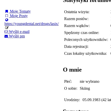
Moje Tematy
Ostatnia wizyta:
Moje Posty
Razem postów:
https://youngdental.net/drugs/lasix/
Razem wątków:
Wyślij e-mail
Spędzony czas online:
Wyślij pm
Poleconych użytkowników:
Data rejestracji:
Czas lokalny użytkownika:
O mnie
Płeć:
nie wybrano
O sobie:
Skiing
Urodziny:
05.09.1983 (42 lat