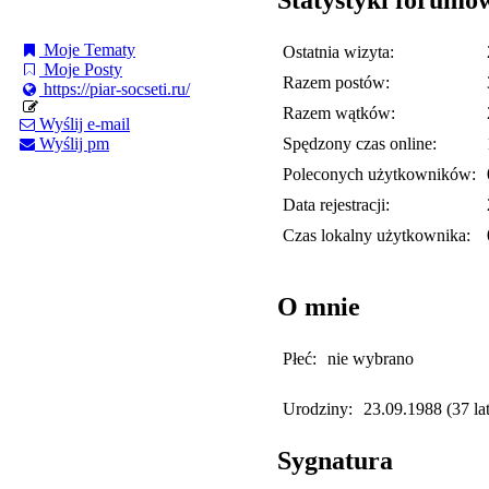
Moje Tematy
Ostatnia wizyta:
Moje Posty
Razem postów:
https://piar-socseti.ru/
Razem wątków:
Wyślij e-mail
Spędzony czas online:
Wyślij pm
Poleconych użytkowników:
Data rejestracji:
Czas lokalny użytkownika:
O mnie
Płeć:
nie wybrano
Urodziny:
23.09.1988 (37 lat
Sygnatura