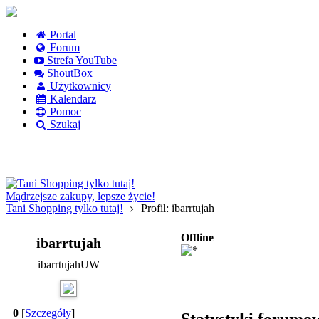
Portal
Forum
Strefa YouTube
ShoutBox
Użytkownicy
Kalendarz
Pomoc
Szukaj
Logowanie
Logowanie Facebook
Rejestracja
Mądrzejsze zakupy, lepsze życie!
Tani Shopping tylko tutaj!
Profil: ibarrtujah
Offline
ibarrtujah
ibarrtujahUW
0
[
Szczegóły
]
Statystyki forumo