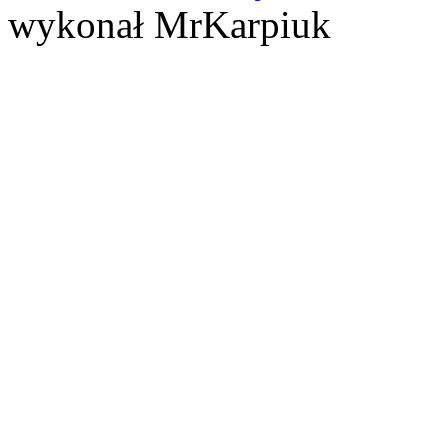
wykonał MrKarpiuk