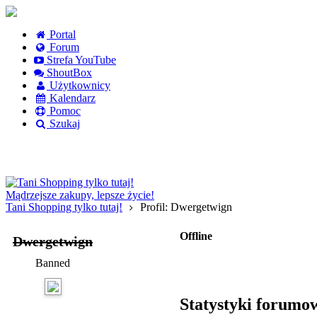
Portal
Forum
Strefa YouTube
ShoutBox
Użytkownicy
Kalendarz
Pomoc
Szukaj
Logowanie
Logowanie Facebook
Rejestracja
Mądrzejsze zakupy, lepsze życie!
Tani Shopping tylko tutaj!
Profil: Dwergetwign
Offline
Dwergetwign
Banned
Statystyki forumo