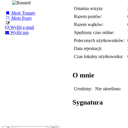
Ostatnia wizyta:
Moje Tematy
Razem postów:
Moje Posty
Razem wątków:
Wyślij e-mail
Spędzony czas online:
Wyślij pm
Poleconych użytkowników:
Data rejestracji:
Czas lokalny użytkownika:
O mnie
Urodziny:
Nie określono
Sygnatura