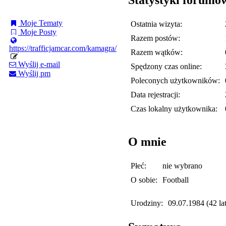
Moje Tematy
Ostatnia wizyta:
Moje Posty
Razem postów:
https://trafficjamcar.com/kamagra/
Razem wątków:
Wyślij e-mail
Spędzony czas online:
Wyślij pm
Poleconych użytkowników:
Data rejestracji:
Czas lokalny użytkownika:
O mnie
Płeć:
nie wybrano
O sobie:
Football
Urodziny:
09.07.1984 (42 lat