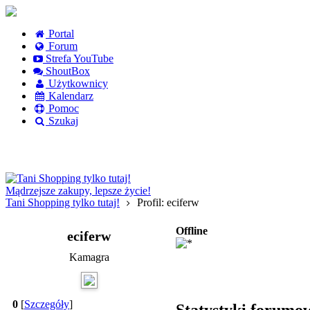
Portal
Forum
Strefa YouTube
ShoutBox
Użytkownicy
Kalendarz
Pomoc
Szukaj
Logowanie
Logowanie Facebook
Rejestracja
Mądrzejsze zakupy, lepsze życie!
Tani Shopping tylko tutaj!
Profil: eciferw
Offline
eciferw
Kamagra
0
[
Szczegóły
]
Statystyki forumo