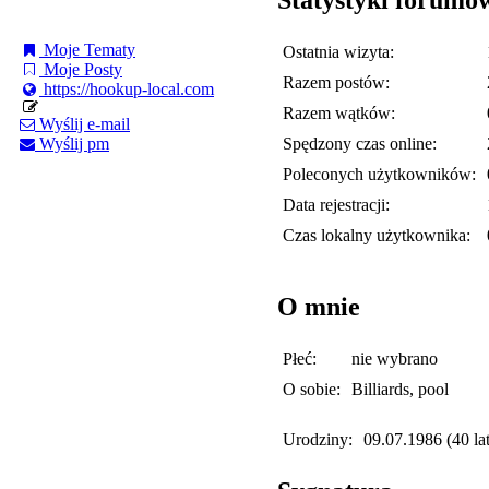
Moje Tematy
Ostatnia wizyta:
Moje Posty
Razem postów:
https://hookup-local.com
Razem wątków:
Wyślij e-mail
Spędzony czas online:
Wyślij pm
Poleconych użytkowników:
Data rejestracji:
Czas lokalny użytkownika:
O mnie
Płeć:
nie wybrano
O sobie:
Billiards, pool
Urodziny:
09.07.1986 (40 lat