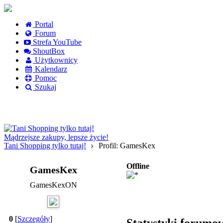
Portal
Forum
Strefa YouTube
ShoutBox
Użytkownicy
Kalendarz
Pomoc
Szukaj
Logowanie
Logowanie Facebook
Rejestracja
Mądrzejsze zakupy, lepsze życie!
Tani Shopping tylko tutaj!
Profil: GamesKex
Offline
GamesKex
GamesKexON
0
[
Szczegóły
]
Statystyki forumo