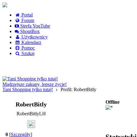
Portal
Forum
Strefa YouTube
ShoutBox
Użytkownicy
Kalendarz
Pomoc
Szukaj
Logowanie
Logowanie Facebook
Rejestracja
Mądrzejsze zakupy, lepsze życie!
Tani Shopping tylko tutaj!
Profil: RobertBitly
Offline
RobertBitly
RobertBitlyLH
0
[
Szczegóły
]
Statystyk