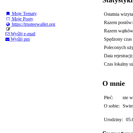
Moje Tematy
Ostatnia wizyta
Moje Posty
Razem postów:
https://trusteewallet.org
Razem wątków
Wyślij e-mail
Spędzony czas 
Wyślij pm
Poleconych uż
Data rejestracji:
Czas lokalny u
O mnie
Płeć:
nie 
O sobie:
Swim
Urodziny:
05.