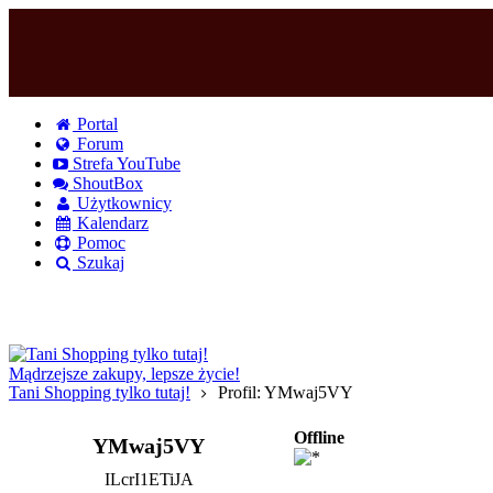
Portal
Forum
Strefa YouTube
ShoutBox
Użytkownicy
Kalendarz
Pomoc
Szukaj
Logowanie
Logowanie Facebook
Rejestracja
Mądrzejsze zakupy, lepsze życie!
Tani Shopping tylko tutaj!
Profil: YMwaj5VY
Offline
YMwaj5VY
ILcrI1ETiJA