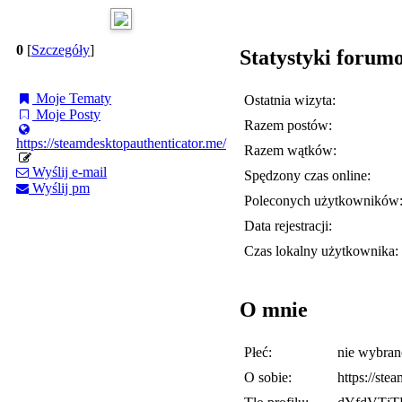
0
[
Szczegóły
]
Statystyki forum
Moje Tematy
Ostatnia wizyta:
Moje Posty
Razem postów:
https://steamdesktopauthenticator.me/
Razem wątków:
Wyślij e-mail
Spędzony czas online:
Wyślij pm
Poleconych użytkowników
Data rejestracji:
Czas lokalny użytkownika:
O mnie
Płeć:
nie wybran
O sobie:
https://ste