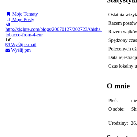
Moje Tematy
Ostatnia wizyt
Moje Posty
Razem postów
http://xiglute.com/blogs/20670127/202723/shisha-
Razem wątkó
tobacco-from-4-eur
Spędzony czas 
Wyślij e-mail
Poleconych u
Wyślij pm
Data rejestracji
Czas lokalny 
O mnie
Płeć:
ni
O sobie:
Sh
Urodziny:
26.