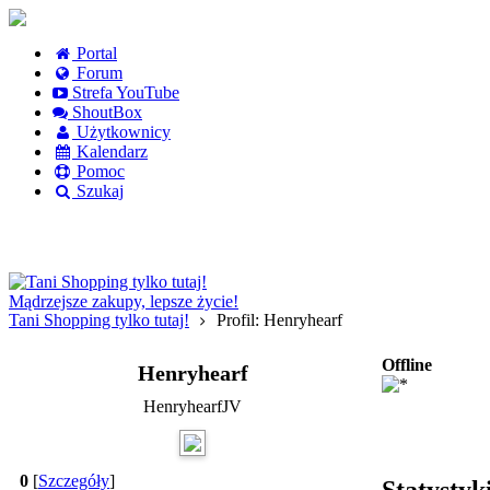
Portal
Forum
Strefa YouTube
ShoutBox
Użytkownicy
Kalendarz
Pomoc
Szukaj
Logowanie
Logowanie Facebook
Rejestracja
Mądrzejsze zakupy, lepsze życie!
Tani Shopping tylko tutaj!
Profil: Henryhearf
Offline
Henryhearf
HenryhearfJV
0
[
Szczegóły
]
Statysty