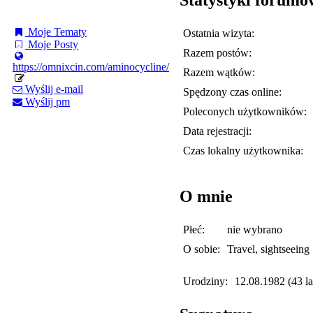
Moje Tematy
Ostatnia wizyta:
Moje Posty
Razem postów:
https://omnixcin.com/aminocycline/
Razem wątków:
Wyślij e-mail
Spędzony czas online:
Wyślij pm
Poleconych użytkowników:
Data rejestracji:
Czas lokalny użytkownika:
O mnie
Płeć:
nie wybrano
O sobie:
Travel, sightseeing
Urodziny:
12.08.1982 (43 la