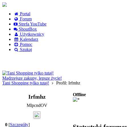
Portal
Forum
Strefa YouTube
ShoutBox
Użytkownicy
Kalendarz
Pomoc
Szukaj
Logowanie
Logowanie Facebook
Rejestracja
Mądrzejsze zakupy, lepsze życie!
Tani Shopping tylko tutaj!
Profil: Irfmhz
Offline
Irfmhz
MlpcndOV
0
[
Szczegóły
]
Statystyki forumo