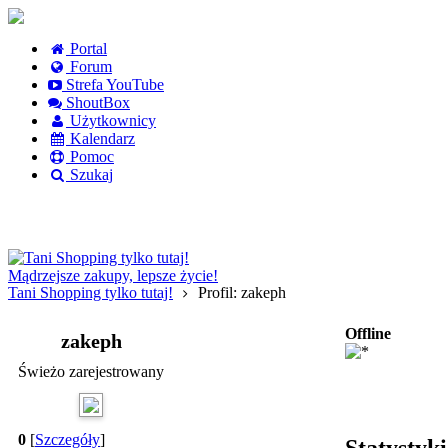
Portal
Forum
Strefa YouTube
ShoutBox
Użytkownicy
Kalendarz
Pomoc
Szukaj
Logowanie
Logowanie Facebook
Rejestracja
Mądrzejsze zakupy, lepsze życie!
Tani Shopping tylko tutaj!
Profil: zakeph
Offline
zakeph
Świeżo zarejestrowany
0
[
Szczegóły
]
Statystyk