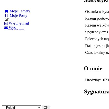
Moje Tematy
Ostatnia wizyta
Moje Posty
Razem postów:
Wyślij e-mail
Razem wątków
Wyślij pm
Spędzony czas 
Poleconych uż
Data rejestracji:
Czas lokalny u
O mnie
Urodziny:
02.
Sygnatur