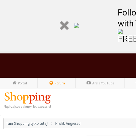
Foll
with
FREE
Portal
Forum
Strefa YouTube
Mądrzejsze zakupy, lepsze życie!
Tani Shopping tylko tutaj!
Profil: Angiesed