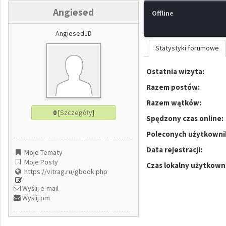
Angiesed
Offline
AngiesedJD
Statystyki forumowe
Ostatnia wizyta:
Razem postów:
Razem wątków:
0
[
Szczegóły
]
Spędzony czas online:
Poleconych użytkowni
Data rejestracji:
Moje Tematy
Moje Posty
Czas lokalny użytkown
https://vitrag.ru/gbook.php
Wyślij e-mail
Wyślij pm