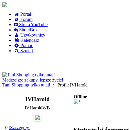
Portal
Forum
Strefa YouTube
ShoutBox
Użytkownicy
Kalendarz
Pomoc
Szukaj
Logowanie
Logowanie Facebook
Rejestracja
Mądrzejsze zakupy, lepsze życie!
Tani Shopping tylko tutaj!
Profil: IVHarold
Offline
IVHarold
IVHaroldWB
0
[
Szczegóły
]
Statystyki forumo