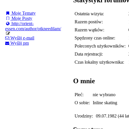
Moje Tematy
Ostatnia wizyta:
Moje Posty
Razem postów:
http://orient-
essen.com/author/otkneedilam/
Razem wątków:
Spędzony czas online:
Wyślij e-mail
Wyślij pm
Poleconych użytkowników:
Data rejestracji:
Czas lokalny użytkownika:
O mnie
Płeć:
nie wybrano
O sobie:
Inline skating
Urodziny:
09.07.1982 (44 lat