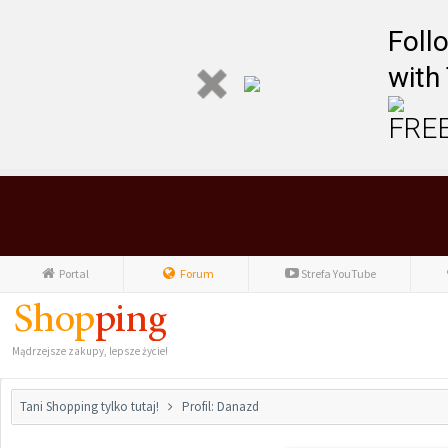
Foll
with
FREE
Portal
Forum
Strefa YouTube
Mądrzejsze zakupy, lepsze życie!
Tani Shopping tylko tutaj!
Profil: Danazd