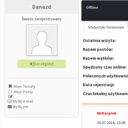
Danazd
Offline
Świeżo zarejestrowany
Statystyki forumowe
Ostatnia wizyta:
Razem postów:
Razem wątków:
0
[
Szczegóły
]
Spędzony czas online:
Poleconych użytkowni
Data rejestracji:
Moje Tematy
Moje Posty
Czas lokalny użytkown
Wyślij e-mail
Wyślij pm
MrKarpiuk
30.07.2016, 23:06