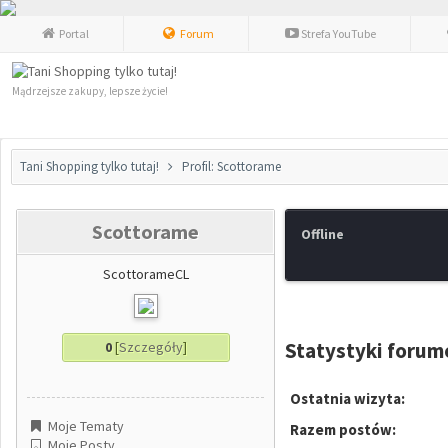
Portal
Forum
Strefa YouTube
Mądrzejsze zakupy, lepsze życie!
Tani Shopping tylko tutaj!
Profil: Scottorame
Scottorame
Offline
ScottorameCL
Statystyki foru
0
[
Szczegóły
]
Ostatnia wizyta:
Moje Tematy
Razem postów:
Moje Posty