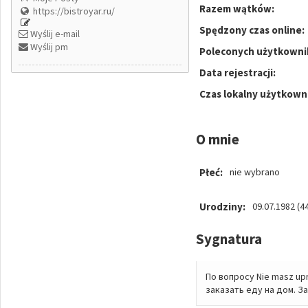
Razem wątków:
https://bistroyar.ru/
Spędzony czas online:
Wyślij e-mail
Wyślij pm
Poleconych użytkowni
Data rejestracji:
Czas lokalny użytkown
O mnie
Płeć:
nie wybrano
Urodziny:
09.07.1982 (44
Sygnatura
По вопросу Nie masz upr
заказать еду на дом. З