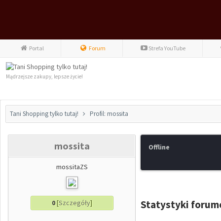
Portal
Forum
Strefa YouTube
Mądrzejsze zakupy, lepsze życie!
Tani Shopping tylko tutaj!
Profil: mossita
mossita
Offline
mossitaZS
Statystyki foru
0
[
Szczegóły
]