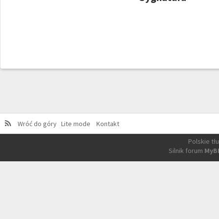
Wróć do góry
Lite mode
Kontakt
Polskie t
Silnik forum
MyB