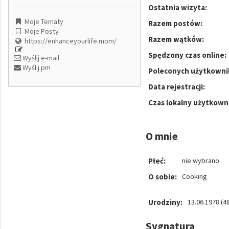
Ostatnia wizyta:
Moje Tematy
Razem postów:
Moje Posty
Razem wątków:
https://enhanceyourlife.mom/
Spędzony czas online:
Wyślij e-mail
Wyślij pm
Poleconych użytkowni
Data rejestracji:
Czas lokalny użytkown
O mnie
Płeć:
nie wybrano
O sobie:
Cooking
Urodziny:
13.06.1978 (48
Sygnatura