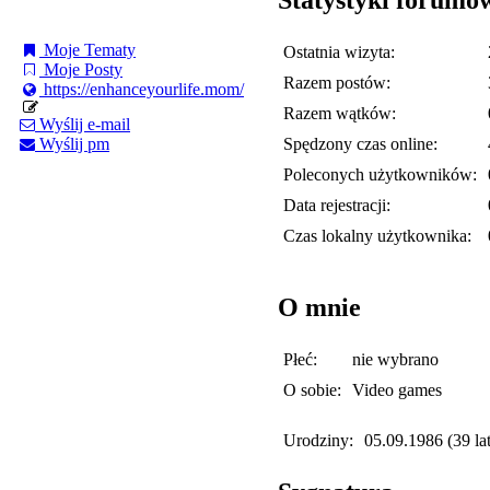
Moje Tematy
Ostatnia wizyta:
Moje Posty
Razem postów:
https://enhanceyourlife.mom/
Razem wątków:
Wyślij e-mail
Spędzony czas online:
Wyślij pm
Poleconych użytkowników:
Data rejestracji:
Czas lokalny użytkownika:
O mnie
Płeć:
nie wybrano
O sobie:
Video games
Urodziny:
05.09.1986 (39 lat