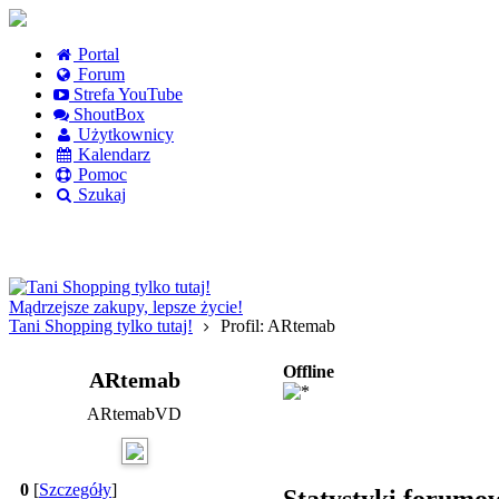
Portal
Forum
Strefa YouTube
ShoutBox
Użytkownicy
Kalendarz
Pomoc
Szukaj
Logowanie
Logowanie Facebook
Rejestracja
Mądrzejsze zakupy, lepsze życie!
Tani Shopping tylko tutaj!
Profil: ARtemab
Offline
ARtemab
ARtemabVD
0
[
Szczegóły
]
Statystyki forumo