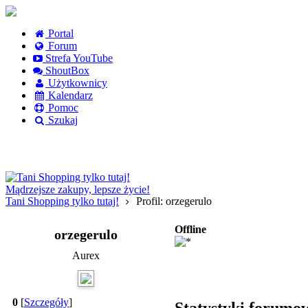
Portal
Forum
Strefa YouTube
ShoutBox
Użytkownicy
Kalendarz
Pomoc
Szukaj
Logowanie
Logowanie Facebook
Rejestracja
Mądrzejsze zakupy, lepsze życie!
Tani Shopping tylko tutaj!
Profil: orzegerulo
Offline
orzegerulo
Aurex
0
[
Szczegóły
]
Statystyki forumo