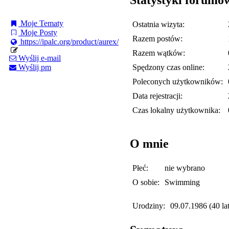
Moje Tematy
Ostatnia wizyta:
Moje Posty
Razem postów:
https://ipalc.org/product/aurex/
Razem wątków:
Wyślij e-mail
Spędzony czas online:
Wyślij pm
Poleconych użytkowników:
Data rejestracji:
Czas lokalny użytkownika:
O mnie
Płeć:
nie wybrano
O sobie:
Swimming
Urodziny:
09.07.1986 (40 lat