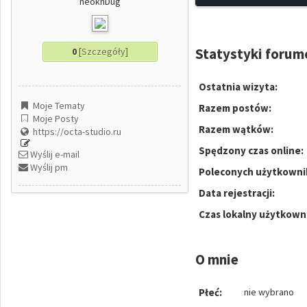
neokhDug
Statystyki foru
0
[
Szczegóły
]
Ostatnia wizyta:
Moje Tematy
Razem postów:
Moje Posty
Razem wątków:
https://octa-studio.ru
Spędzony czas online:
Wyślij e-mail
Wyślij pm
Poleconych użytkowni
Data rejestracji:
Czas lokalny użytkown
O mnie
Płeć:
nie wybrano