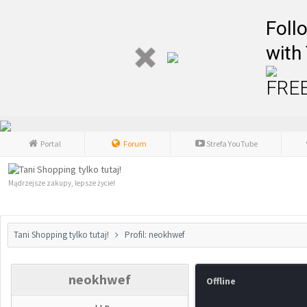
Foll
with
FREE
Portal
Forum
Strefa YouTube
Mądrzejsze zakupy, lepsze życie!
Tani Shopping tylko tutaj!
Profil: neokhwef
neokhwef
Offline