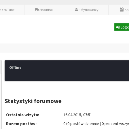
fa YouTube
ShoutBox
Użytkownicy
Ka
Logo
Offline
Statystyki forumowe
Ostatnia wizyta:
16.04.2015, 07:51
Razem postów:
0 (0 postów dziennie | 0 procent wszy