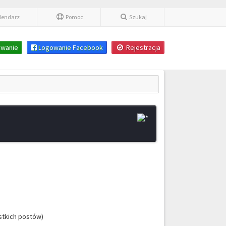
lendarz
Pomoc
Szukaj
wanie
Logowanie Facebook
Rejestracja
stkich postów)