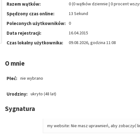
Razem wątków:
0 (0 wątków dziennie | 0 procent wsz
Spędzony czas online:
13 Sekund
Poleconych użytkowników:
0
Data rejestracji:
16.04.2015
Czas lokalny użytkownika:
09.08.2026, godzina 11:08
O mnie
Płeć:
nie wybrano
Urodziny:
ukryto (48 lat)
Sygnatura
my website: Nie masz uprawnień, aby zobaczyć li