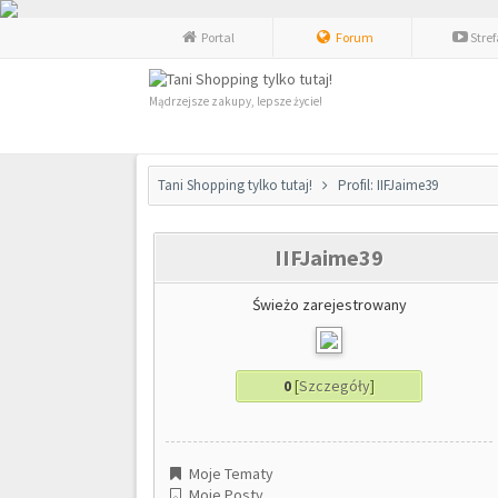
Portal
Forum
Stre
Mądrzejsze zakupy, lepsze życie!
Tani Shopping tylko tutaj!
Profil: IIFJaime39
IIFJaime39
Świeżo zarejestrowany
0
[
Szczegóły
]
Moje Tematy
Moje Posty