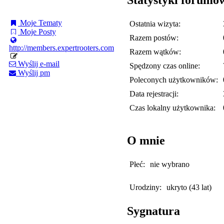
Moje Tematy
Ostatnia wizyta:
Moje Posty
Razem postów:
http://members.expertrooters.com
Razem wątków:
Wyślij e-mail
Spędzony czas online:
Wyślij pm
Poleconych użytkowników:
Data rejestracji:
Czas lokalny użytkownika:
O mnie
Płeć:
nie wybrano
Urodziny:
ukryto (43 lat)
Sygnatura