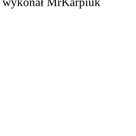
wykonał MrKarpiuk