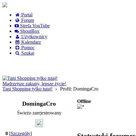
Portal
Forum
Strefa YouTube
ShoutBox
Użytkownicy
Kalendarz
Pomoc
Szukaj
Logowanie
Logowanie Facebook
Rejestracja
Mądrzejsze zakupy, lepsze życie!
Tani Shopping tylko tutaj!
Profil: DomingaCro
Offline
DomingaCro
Świeżo zarejestrowany
0
[
Szczegóły
]
Statystyki forumo