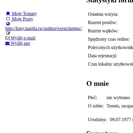
Moje Tematy
Ostatnia wizyta:
Moje Posty
Razem postów:
http://kiny.taarifa.rw/author/exenclamtuc/
Razem wątków:
Wyślij e-mail
Spędzony czas online:
Wyślij pm
Poleconych użytkowni
Data rejestracji:
Czas lokalny użytkowni
O mnie
Płeć:
nie wybrano
O sobie:
Tennis, racque
Urodziny:
09.07.1977 (