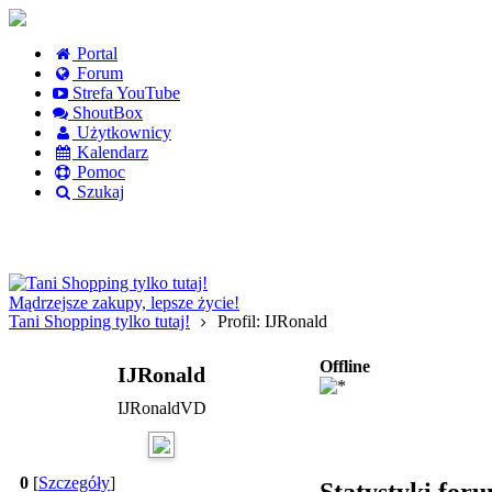
Portal
Forum
Strefa YouTube
ShoutBox
Użytkownicy
Kalendarz
Pomoc
Szukaj
Logowanie
Logowanie Facebook
Rejestracja
Mądrzejsze zakupy, lepsze życie!
Tani Shopping tylko tutaj!
Profil: IJRonald
Offline
IJRonald
IJRonaldVD
0
[
Szczegóły
]
Statystyki for