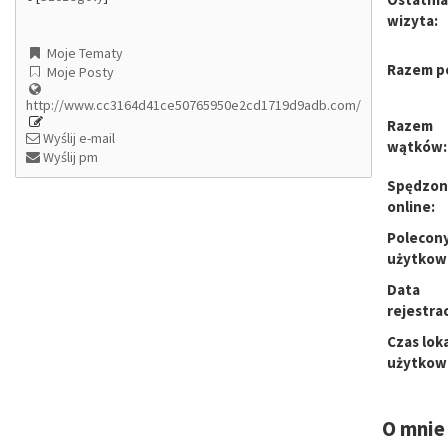
wizyta:
Moje Tematy
Razem p
Moje Posty
http://www.cc3164d41ce50765950e2cd1719d9adb.com/
Razem
Wyślij e-mail
wątków:
Wyślij pm
Spędzon
online:
Polecon
użytkow
Data
rejestrac
Czas lok
użytkow
O mnie