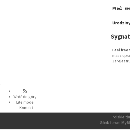
Płeć:
ni
Urodziny
Sygnat
Feel free 
masz upra
Zarejestru
Wróć do góry
Lite mode
Kontakt
Polskie t
Silnik forum
MyB