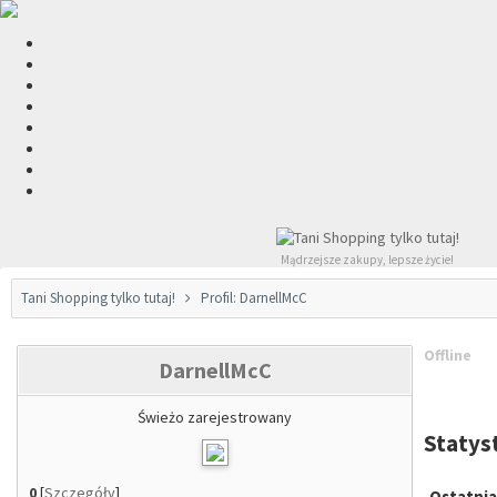
Mądrzejsze zakupy, lepsze życie!
Tani Shopping tylko tutaj!
Profil: DarnellMcC
Offline
DarnellMcC
Świeżo zarejestrowany
Statys
0
[
Szczegóły
]
Ostatnia