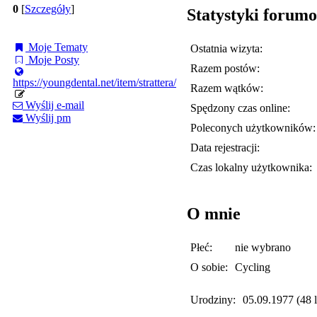
0
[
Szczegóły
]
Statystyki forum
Moje Tematy
Ostatnia wizyta:
Moje Posty
Razem postów:
https://youngdental.net/item/strattera/
Razem wątków:
Wyślij e-mail
Spędzony czas online:
Wyślij pm
Poleconych użytkowników:
Data rejestracji:
Czas lokalny użytkownika:
O mnie
Płeć:
nie wybrano
O sobie:
Cycling
Urodziny:
05.09.1977 (48 l