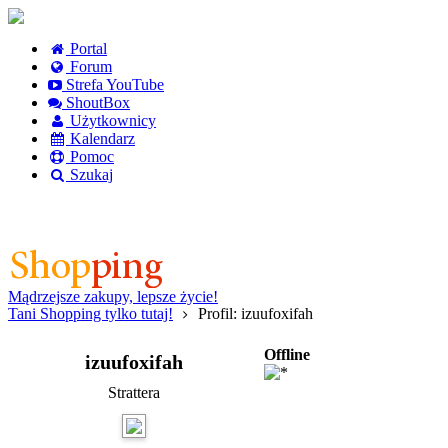
Portal
Forum
Strefa YouTube
ShoutBox
Użytkownicy
Kalendarz
Pomoc
Szukaj
Logowanie
Logowanie Facebook
Rejestracja
Mądrzejsze zakupy, lepsze życie!
Tani Shopping tylko tutaj!
Profil: izuufoxifah
Offline
izuufoxifah
Strattera