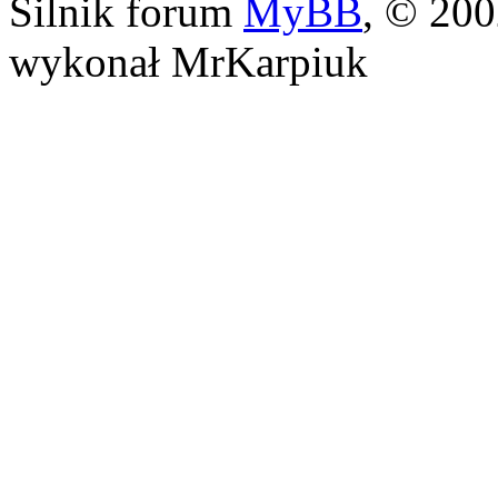
Silnik forum
MyBB
, © 20
wykonał MrKarpiuk