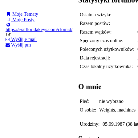
Moje Tematy
Ostatnia wizyta:
Moje Posty
Razem postów:
https://exitfloridakeys.com/clomid/
Razem wątków:
Wyślij e-mail
Spędzony czas online:
Wyślij pm
Poleconych użytkowników:
Data rejestracji:
Czas lokalny użytkownika:
O mnie
Płeć:
nie wybrano
O sobie:
Weights, machines
Urodziny:
05.09.1987 (38 lat