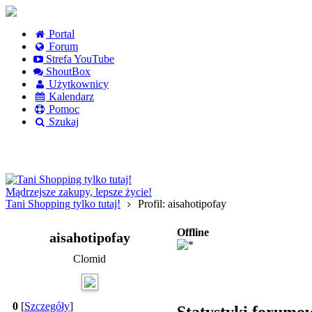
Portal
Forum
Strefa YouTube
ShoutBox
Użytkownicy
Kalendarz
Pomoc
Szukaj
Logowanie
Logowanie Facebook
Rejestracja
Mądrzejsze zakupy, lepsze życie!
Tani Shopping tylko tutaj!
Profil: aisahotipofay
Offline
aisahotipofay
Clomid
0
[
Szczegóły
]
Statystyki forumo