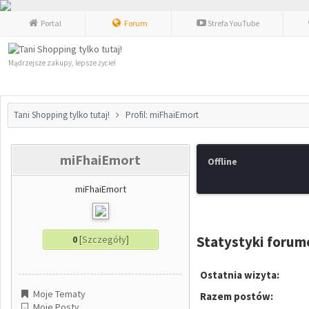
Portal
Forum
Strefa YouTube
Mądrzejsze zakupy, lepsze życie!
Tani Shopping tylko tutaj!
Profil: miFhaiEmort
miFhaiEmort
Offline
miFhaiEmort
Statystyki foru
0
[
Szczegóły
]
Ostatnia wizyta:
Moje Tematy
Razem postów:
Moje Posty