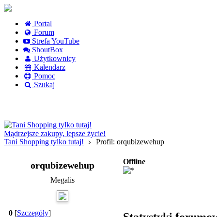
Portal
Forum
Strefa YouTube
ShoutBox
Użytkownicy
Kalendarz
Pomoc
Szukaj
Logowanie
Logowanie Facebook
Rejestracja
Mądrzejsze zakupy, lepsze życie!
Tani Shopping tylko tutaj!
Profil: orqubizewehup
Offline
orqubizewehup
Megalis
0
[
Szczegóły
]
Statystyki forumo