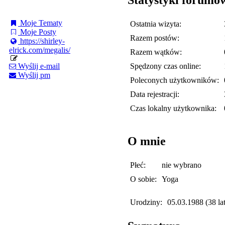
Moje Tematy
Ostatnia wizyta:
Moje Posty
Razem postów:
https://shirley-
elrick.com/megalis/
Razem wątków:
Spędzony czas online:
Wyślij e-mail
Wyślij pm
Poleconych użytkowników:
Data rejestracji:
Czas lokalny użytkownika:
O mnie
Płeć:
nie wybrano
O sobie:
Yoga
Urodziny:
05.03.1988 (38 lat