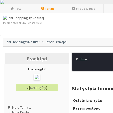
Portal
Forum
Strefa YouTube
Mądrzejsze zakupy, lepsze życie!
Tani Shopping tylko tutaj!
Profil: Frankfpd
Frankfpd
Offline
FrankuqgFY
Statystyki foru
0
[
Szczegóły
]
Ostatnia wizyta:
Moje Tematy
Razem postów:
Moje Posty