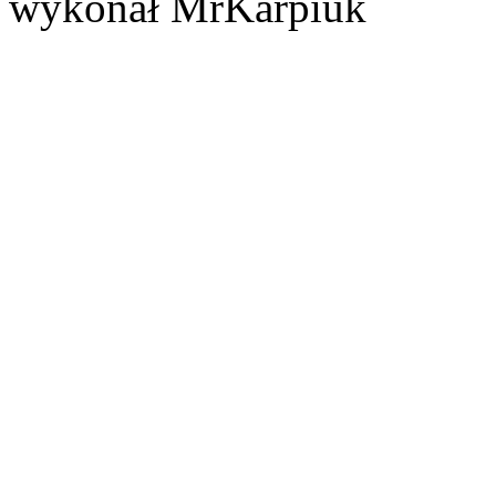
wykonał MrKarpiuk