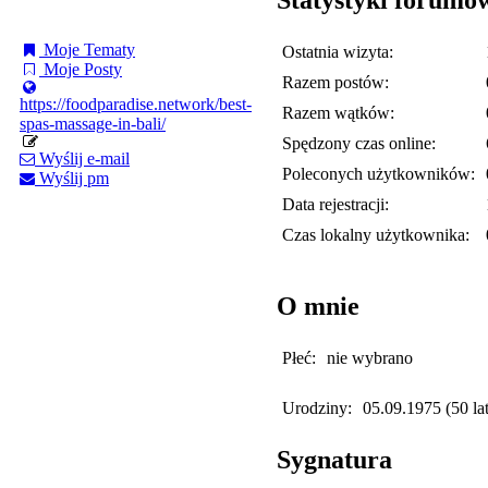
Moje Tematy
Ostatnia wizyta:
Moje Posty
Razem postów:
https://foodparadise.network/best-
Razem wątków:
spas-massage-in-bali/
Spędzony czas online:
Wyślij e-mail
Poleconych użytkowników:
Wyślij pm
Data rejestracji:
Czas lokalny użytkownika:
O mnie
Płeć:
nie wybrano
Urodziny:
05.09.1975 (50 lat
Sygnatura