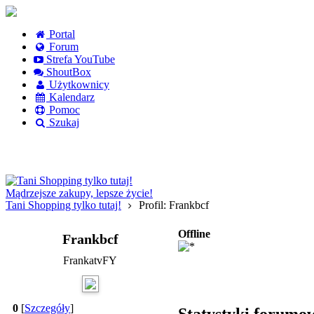
Portal
Forum
Strefa YouTube
ShoutBox
Użytkownicy
Kalendarz
Pomoc
Szukaj
Logowanie
Logowanie Facebook
Rejestracja
Mądrzejsze zakupy, lepsze życie!
Tani Shopping tylko tutaj!
Profil: Frankbcf
Offline
Frankbcf
FrankatvFY
0
[
Szczegóły
]
Statystyki forumo