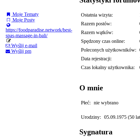
Moje Tematy
Ostatnia wizyta:
Moje Posty
Razem postów:
https://foodparadise.network/best-
Razem wątków:
spas-massage-in-bali/
Spędzony czas online:
Wyślij e-mail
Poleconych użytkowników:
Wyślij pm
Data rejestracji:
Czas lokalny użytkownika:
O mnie
Płeć:
nie wybrano
Urodziny:
05.09.1975 (50 lat
Sygnatura