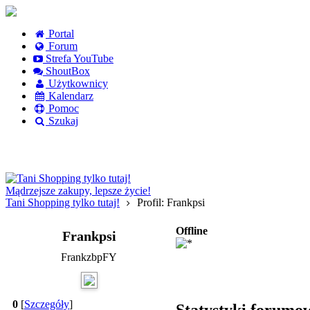
Portal
Forum
Strefa YouTube
ShoutBox
Użytkownicy
Kalendarz
Pomoc
Szukaj
Logowanie
Logowanie Facebook
Rejestracja
Mądrzejsze zakupy, lepsze życie!
Tani Shopping tylko tutaj!
Profil: Frankpsi
Offline
Frankpsi
FrankzbpFY
0
[
Szczegóły
]
Statystyki forumo