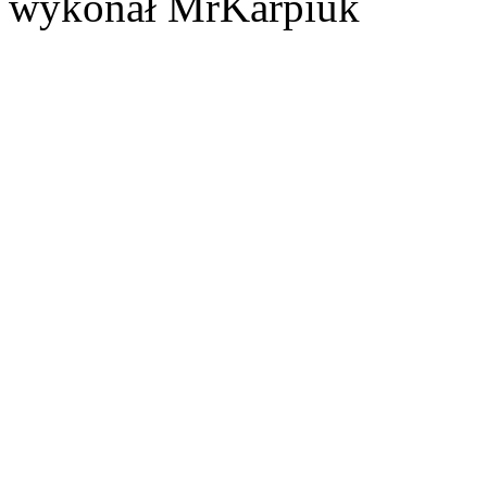
wykonał MrKarpiuk