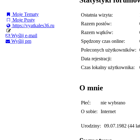
Moje Tematy
Ostatnia wizyta:
Moje Posty
Razem postów:
https://vyatkales36.ru
Razem wątków:
Wyślij e-mail
Spędzony czas online:
Wyślij pm
Poleconych użytkowników:
Data rejestracji:
Czas lokalny użytkownika:
O mnie
Płeć:
nie wybrano
O sobie:
Internet
Urodziny:
09.07.1982 (44 lat