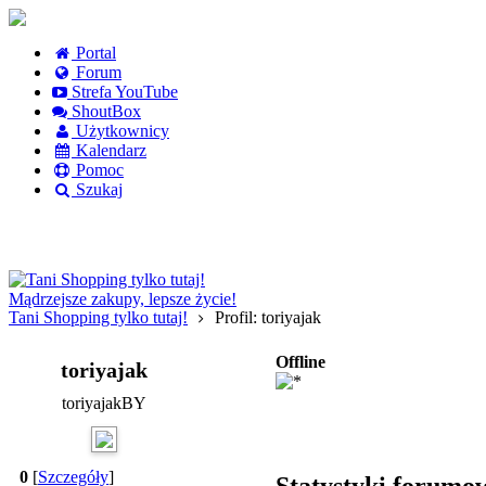
Portal
Forum
Strefa YouTube
ShoutBox
Użytkownicy
Kalendarz
Pomoc
Szukaj
Logowanie
Logowanie Facebook
Rejestracja
Mądrzejsze zakupy, lepsze życie!
Tani Shopping tylko tutaj!
Profil: toriyajak
Offline
toriyajak
toriyajakBY
0
[
Szczegóły
]
Statystyki forumo